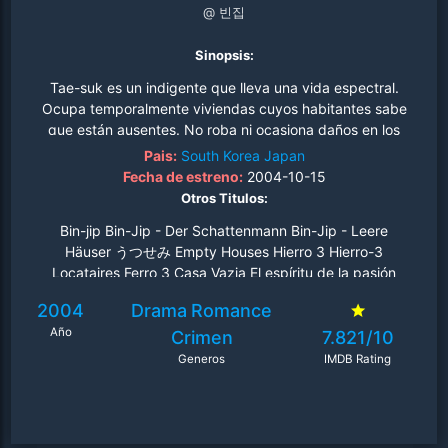
@ 빈집
Sinopsis:
Tae-suk es un indigente que lleva una vida espectral.
Ocupa temporalmente viviendas cuyos habitantes sabe
que están ausentes. No roba ni ocasiona daños en los
hogares de sus involuntarios anfitriones. En realidad, es
Pais:
South Korea
Japan
una especie de fantasma que duerme en camas ajenas,
Fecha de estreno:
2004-10-15
come algo de las neveras de esos extraños y retribuye
Otros Titulos:
su forzada hospitalidad haciendo la colada o arreglando
Bin-jip Bin-Jip - Der Schattenmann Bin-Jip - Leere
alguna que otra avería doméstica. Sun-hwa, que en
Häuser うつせみ Empty Houses Hierro 3 Hierro-3
tiempos fue una hermosa modelo, se ha visto convertida
Locataires Ferro 3 Casa Vazia El espíritu de la pasión
en una sombra viviente por un marido que la maltrata,
Pusty dom Пустой дом Ferro 3 - La casa vuota
encerrándola en una casa ostentosa. El destino cruza los
2004
Drama
Romance
Ολομόναχοι Μαζί Three Iron Tomme hus 3-Iron
caminos de Tae-suk y Sun-hwa, aunque sus existencias
Año
Crimen
7.821/10
están abocadas a no dejar huella en el mundo. Se
conocen cuando Tae-suk entra en casa de Sun-hwa, y
Generos
IMDB Rating
en seguida saben que son almas gemelas. Como si
estuvieran unidos por vínculos invisibles, descubren que
no pueden separarse y aceptan en silencio su nuevo y
extraño destino..