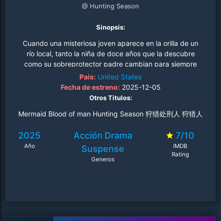
@ Hunting Season
Sinopsis:
Cuando una misteriosa joven aparece en la orilla de un
río local, tanto la niña de doce años que la descubre
como su sobreprotector padre cambian para siempre
con la llegada de esta extraña a su hogar. Mientras, un
Pais:
United States
despiadado capo de la droga no se detendrá ante nada
Fecha de estreno:
2025-12-05
para matarla de una vez por todas..
Otros Titulos:
Mermaid Blood of man Hunting Season 狩猎处刑人 狩猎人
2025
Acción
Drama
7/10
Año
IMDB
Suspense
Rating
Generos