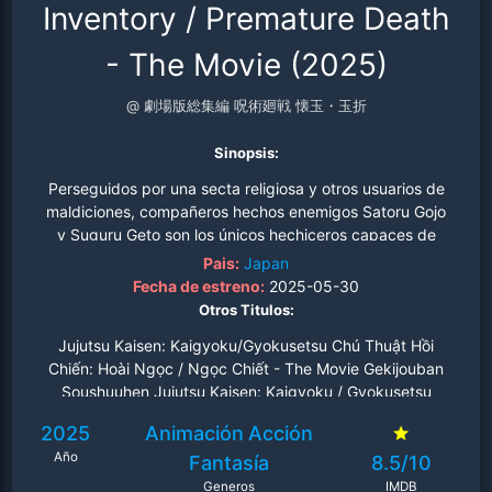
Inventory / Premature Death
- The Movie (2025)
@ 劇場版総集編 呪術廻戦 懐玉・玉折
Sinopsis:
Perseguidos por una secta religiosa y otros usuarios de
maldiciones, compañeros hechos enemigos Satoru Gojo
y Suguru Geto son los únicos hechiceros capaces de
proteger a Riko Amanai, una estudiante que ha sido
Pais:
Japan
designada para ser sacrificada como Recipiente de
Fecha de estreno:
2025-05-30
Plasma Estelar hasta que pueda cumplir con su deber,
Otros Titulos:
pero esta misión marcará sus destinos y desafiará a los
Jujutsu Kaisen: Kaigyoku/Gyokusetsu Chú Thuật Hồi
dos hechiceros de formas inimaginables..
Chiến: Hoài Ngọc / Ngọc Chiết - The Movie Gekijouban
Soushuuhen Jujutsu Kaisen: Kaigyoku / Gyokusetsu
Jujutsu Kaisen: Hidden Inventory / Prem
2025
Animación
Acción
Año
Fantasía
8.5/10
Generos
IMDB