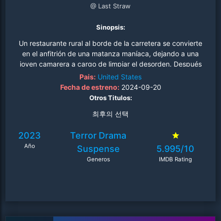
@ Last Straw
Sinopsis:
Un restaurante rural al borde de la carretera se convierte
en el anfitrión de una matanza maníaca, dejando a una
joven camarera a cargo de limpiar el desorden. Después
de que la testaruda Nancy despide al personal del
Pais:
United States
restaurante de su padre, decide cubrir sola el último
Fecha de estreno:
2024-09-20
turno de la noche. Lo que ella no sabe es que no está
Otros Titulos:
sola. El día vuelve para perseguirla y cuando las cosas
최후의 선택
empiezan a salirse de control, deberá luchar por su vida
a lo largo de una larga noche..
2023
Terror
Drama
Año
Suspense
5.995/10
Generos
IMDB Rating