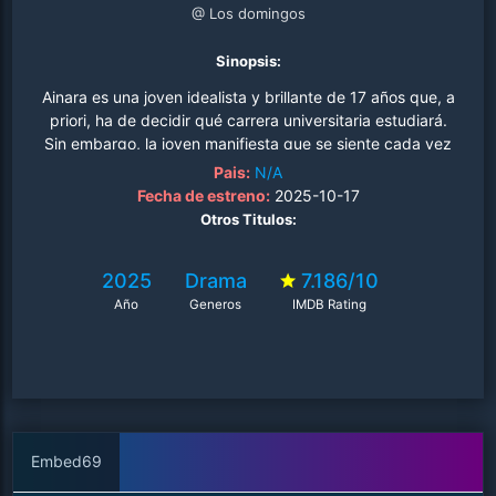
@ Los domingos
Sinopsis:
Ainara es una joven idealista y brillante de 17 años que, a
priori, ha de decidir qué carrera universitaria estudiará.
Sin embargo, la joven manifiesta que se siente cada vez
más cerca de Dios y que está dispuesta a abrazar la
Pais:
N/A
vida de monja de clausura. La noticia pilla por sorpresa a
Fecha de estreno:
2025-10-17
toda la familia provocando un abismo y una prueba de
Otros Titulos:
fuego para todos..
2025
Drama
7.186/10
Año
Generos
IMDB Rating
Embed69