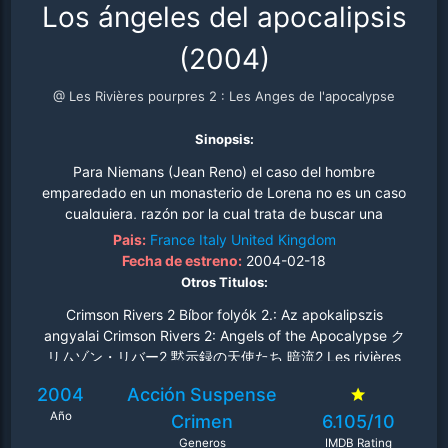
Los ángeles del apocalipsis
(2004)
@ Les Rivières pourpres 2 : Les Anges de l'apocalypse
Sinopsis:
Para Niemans (Jean Reno) el caso del hombre
emparedado en un monasterio de Lorena no es un caso
cualquiera, razón por la cual trata de buscar una
explicación tanto del rito como de las marcas esotéricas
Pais:
France
Italy
United Kingdom
que aparecen alrededor del cadáver. Al mismo tiempo,
Fecha de estreno:
2004-02-18
en la zona se multiplican los asesinatos; los responsabels
Otros Titulos:
son unos extraños monjes dotados de una fuerza
Crimson Rivers 2 Bíbor folyók 2.: Az apokalipszis
sobrenatural que desaparecen sin dejar rastro. Niemans
angyalai Crimson Rivers 2: Angels of the Apocalypse ク
empieza a entender algo cuando cae en la cuenta de
リムゾン・リバー2 黙示録の天使たち 暗流2 Les rivières
que todas las víctimas tienen el mismo nombre y el
pourpres II Les Rivières Pourpres 2: Les Anges de l'
mismo oficio que los apóstoles..
2004
Acción
Suspense
Año
Crimen
6.105/10
Generos
IMDB Rating