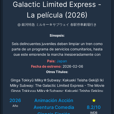
Galactic Limited Express -
La película (2026)
@ 銀河特急 ミルキー☆サブウェイ 各駅停車劇場行き
Sinopsis:
Seis delincuentes juveniles deben limpiar un tren como
parte de un programa de servicios comunitarios, hasta
que este emprende la marcha inesperadamente con
ellos dentro..
Pais:
Japan
Fecha de estreno:
2026-02-06
Otros Titulos:
Ginga Tokkyū Milky☆Subway: Kakueki Teisha Gekijō Iki
Milky Subway: The Galactic Limited Express - The Movie
Ginga Tokkyuu Milky☆Subway: Kakueki Teisha Gekijou
Iki 银河特急 Milky✩Subway 各站停车前往剧场 M
2026
Animación
Acción
Año
Aventura
Comedia
8.2/10
IMDB