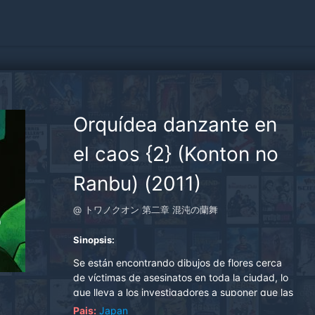
Orquídea danzante en
el caos {2} (Konton no
Ranbu) (2011)
@ トワノクオン 第二章 混沌の蘭舞
Sinopsis:
Se están encontrando dibujos de flores cerca
de víctimas de asesinatos en toda la ciudad, lo
que lleva a los investigadores a suponer que las
flores representadas se usan para drogar a las
Pais:
Japan