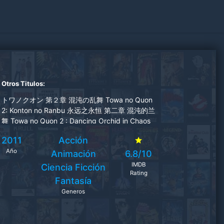
Otros Titulos:
トワノクオン 第２章 混沌の乱舞 Towa no Quon
2: Konton no Ranbu 永远之永恒 第二章 混沌的兰
舞 Towa no Quon 2 : Dancing Orchid in Chaos
Towa no Quon 2 Eternal Quon 2: Dancing Orchid
2011
Acción
in Chaos
Año
Animación
6.8/10
IMDB
Ciencia Ficción
Rating
Fantasía
Generos