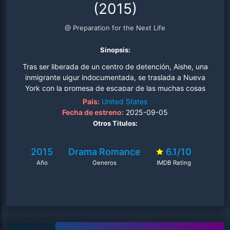
(2015)
@ Preparation for the Next Life
Sinopsis:
Tras ser liberada de un centro de detención, Aishe, una
inmigrante uigur indocumentada, se traslada a Nueva
York con la promesa de escapar de las muchas cosas
que la persiguen..
Pais:
United States
Fecha de estreno:
2025-09-05
Otros Titulos:
2015
Drama
Romance
6.1/10
Año
Generos
IMDB Rating