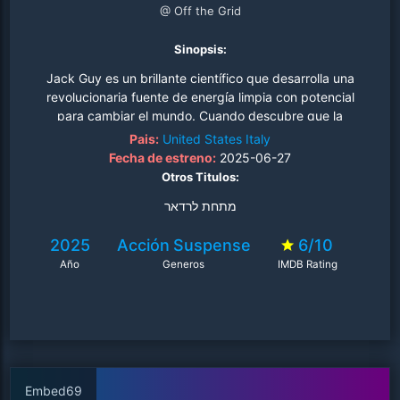
@ Off the Grid
Sinopsis:
Jack Guy es un brillante científico que desarrolla una
revolucionaria fuente de energía limpia con potencial
para cambiar el mundo. Cuando descubre que la
empresa para la que trabaja pretende convertir su
Pais:
United States
Italy
invento en un arma, decide desaparecer junto con sus
Fecha de estreno:
2025-06-27
investigaciones y vivir oculto lejos de la sociedad. Sin
Otros Titulos:
embargo, la compañía logra localizarlo y envía
מתחת לרדאר
mercenarios para capturarlo. Obligado a luchar por su
supervivencia, Jack utiliza su inteligencia, conocimientos
2025
Acción
Suspense
6/10
técnicos y habilidades de combate para enfrentarse a
Año
Generos
IMDB Rating
quienes intentan apoderarse de su creación y evitar que
sea utilizada con fines destructivos..
Embed69