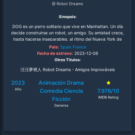
@ Robot Dreams
Sinopsis:
DOG es un perro solitario que vive en Manhattan. Un día
decide construirse un robot, un amigo. Su amistad crece,
hasta hacerse inseparables, al ritmo del Nueva York de
los ochenta. Una noche de verano, Dog con gran pena,
Pais:
Spain
France
se ve obligado a abandonar a ROBOT en la playa.
Fecha de estreno:
2023-12-06
¿Volverán a encontrarse?.
Otros Titulos:
汪汪夢裡人 Robot Dreams - Amigos Improváveis
2023
Animación
Drama
Año
Comedia
Ciencia
7.978/10
IMDB Rating
Ficción
Generos