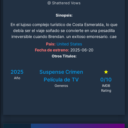
@ Shattered Vows
Sinopsis:
En el lujoso complejo turístico de Costa Esmeralda, lo que
debía ser el viaje soñado se convierte en una pesadilla
irreversible cuando Brendan, un exitoso empresario, cae
desde la terraza de su suite presidencial. Sarah, su
Pais:
United States
esposa de apenas tres días, presencia horrorizada cómo
Fecha de estreno:
2025-06-20
su vida matrimonial se desmorona en cuestión de
Otros Titulos:
segundos. La investigación inicial sugiere un trágico
accidente, pero todo cambia cuando el forense descree
2025
Suspense
Crimen
de esta versión y determina que fue un crimen
Año
premeditado. Las autoridades locales, dirigidas por el
Película de TV
0/10
teniente Rodríguez, encuentran inconsistencias en el
Generos
IMDB
relato de Sarah y pruebas circunstanciales que la
Rating
señalan como principal sospechosa. Mientras lucha
contra las acusaciones, Sarah descubre que su hijastra
Kennedy, la única familia que le queda, podría ser
separada de ella permanentemente si es declarada
culpable. Con el tiempo en su contra, Sarah inicia su
propia investigación paralela, revelando que Brendan