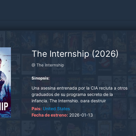
The Internship (2026)
@ The Internship
Sinopsis:
Una asesina entrenada por la CIA recluta a otros
graduados de su programa secreto de la
infancia, The Internship, para destruir
violentamente la organización. La CIA
Pais:
United States
contraataca con fuerza letal..
Fecha de estreno:
2026-01-13