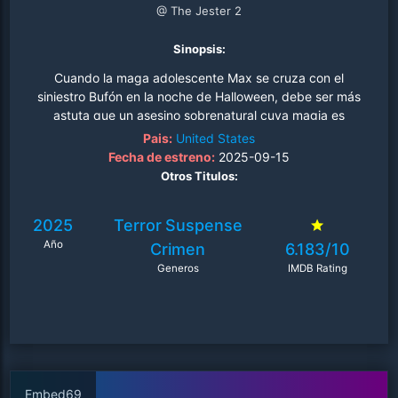
@ The Jester 2
Sinopsis:
Cuando la maga adolescente Max se cruza con el
siniestro Bufón en la noche de Halloween, debe ser más
astuta que un asesino sobrenatural cuya magia es
demasiado real y cuyos trucos siempre acaban en
Pais:
United States
sangre..
Fecha de estreno:
2025-09-15
Otros Titulos:
2025
Terror
Suspense
Año
Crimen
6.183/10
Generos
IMDB Rating
Embed69