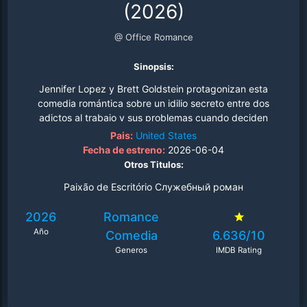
(2026)
@ Office Romance
Sinopsis:
Jennifer Lopez y Brett Goldstein protagonizan esta
comedia romántica sobre un idilio secreto entre dos
adictos al trabajo y sus problemas cuando deciden
escuchar al corazón..
Pais:
United States
Fecha de estreno:
2026-06-04
Otros Titulos:
Paixão de Escritório Служебный роман
2026
Romance
Año
Comedia
6.636/10
Generos
IMDB Rating