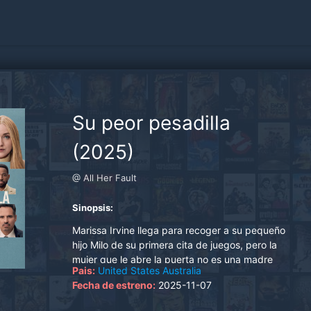
Su peor pesadilla
(2025)
@ All Her Fault
Sinopsis:
Marissa Irvine llega para recoger a su pequeño
hijo Milo de su primera cita de juegos, pero la
mujer que le abre la puerta no es una madre
Pais:
United States
Australia
que ella reconozca. No tiene a Milo y nunca ha
Fecha de estreno:
2025-11-07
oído hablar de él... A medida que la peor
pesadilla de todo padre comienza a revelarse,