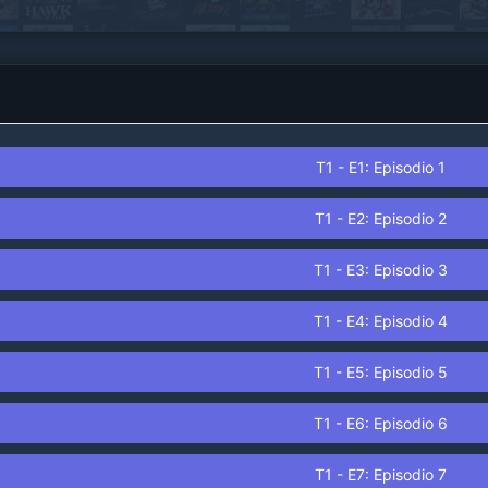
nuevas preguntas conducen a profundos
secretos, revelando grietas en el mundo
aparentemente perfecto de Irvine hasta que
todo queda hecho añicos..
T1 - E1: Episodio 1
T1 - E2: Episodio 2
T1 - E3: Episodio 3
T1 - E4: Episodio 4
T1 - E5: Episodio 5
T1 - E6: Episodio 6
T1 - E7: Episodio 7