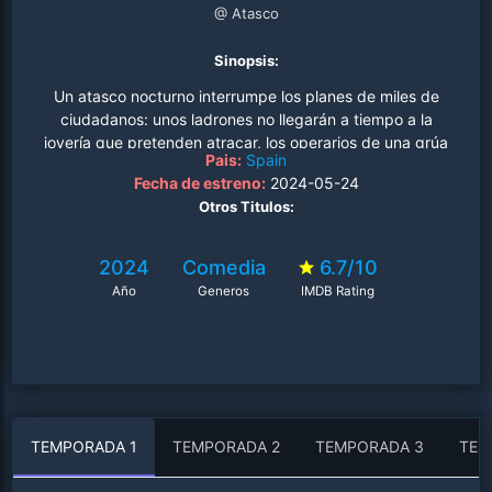
@ Atasco
Sinopsis:
Un atasco nocturno interrumpe los planes de miles de
ciudadanos: unos ladrones no llegarán a tiempo a la
joyería que pretenden atracar, los operarios de una grúa
Pais:
Spain
renunciarán a su escarceo amoroso, un conductor de
Fecha de estreno:
2024-05-24
ambulancia buscará desesperadamente un WC, un food
Otros Titulos:
truck no llegará a su destino... Historias cómicas,
inesperadas y emotivas sobre el asfalto..
2024
Comedia
6.7/10
Año
Generos
IMDB Rating
TEMPORADA 1
TEMPORADA 2
TEMPORADA 3
TEM