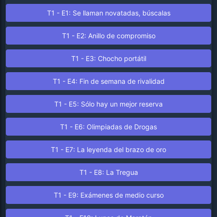
T1 - E1: Se llaman novatadas, búscalas
T1 - E2: Anillo de compromiso
T1 - E3: Chocho portátil
T1 - E4: Fin de semana de rivalidad
T1 - E5: Sólo hay un mejor reserva
T1 - E6: Olimpiadas de Drogas
T1 - E7: La leyenda del brazo de oro
T1 - E8: La Tregua
T1 - E9: Exámenes de medio curso