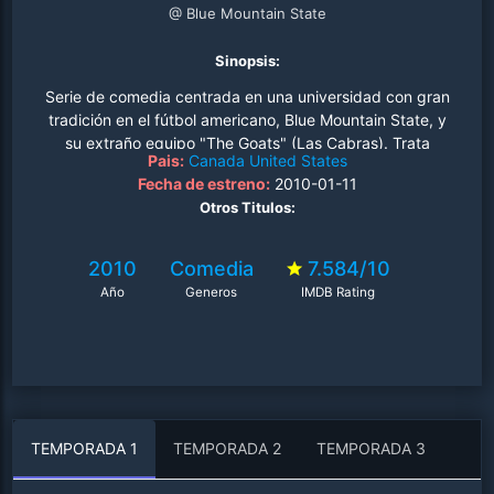
@ Blue Mountain State
Sinopsis:
Serie de comedia centrada en una universidad con gran
tradición en el fútbol americano, Blue Mountain State, y
su extraño equipo "The Goats" (Las Cabras). Trata
Pais:
Canada
United States
temas sobre la vida universitaria y todo lo que la rodea
Fecha de estreno:
2010-01-11
como el fútbol americano, ligar con chicas, borracheras,
Otros Titulos:
fiestas salvajes y las novatadas. Una serie que supone
una mezcla entre "National Lampoon's Animal House" y
"Van Wilder"..
2010
Comedia
7.584/10
Año
Generos
IMDB Rating
TEMPORADA 1
TEMPORADA 2
TEMPORADA 3