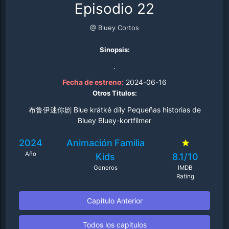
Episodio 22
@ Bluey Cortos
Sinopsis:
.
Fecha de estreno:
2024-06-16
Otros Titulos:
布鲁伊迷你剧 Blue krátké díly Pequeñas historias de
Bluey Bluey-kortfilmer
2024
Animación
Familia
Año
Kids
8.1/10
Generos
IMDB
Rating
Capitulo Anterior
Todos los capitulos