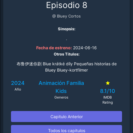
Episodio 8
@ Bluey Cortos
Sinopsis:
.
Fecha de estreno:
2024-06-16
Otros Titulos:
布鲁伊迷你剧 Blue krátké díly Pequeñas historias de
Bluey Bluey-kortfilmer
2024
Animación
Familia
Año
Kids
8.1/10
Generos
IMDB
Rating
Capitulo Anterior
Todos los capitulos