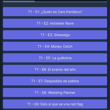
T1 - E1: ¿Quién es Caro Pardíaco?
T1 - E2: Hotwater Rave
T1 - E3: Shawalga
T1 - E4: Money Catch
T1 - E5: La guillotina
T1 - E6: El evento del año
T1 - E7: Despedida de soltera
T1 - E8: Wedding Planner
T1 - E9: Esto sí que es una red flag