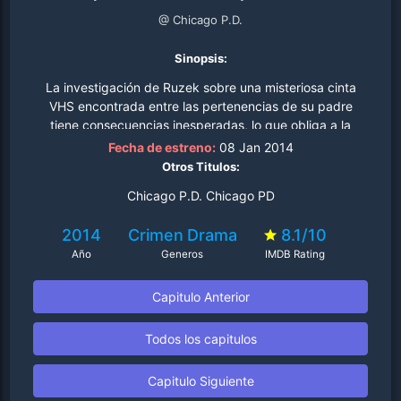
@ Chicago P.D.
Sinopsis:
La investigación de Ruzek sobre una misteriosa cinta
VHS encontrada entre las pertenencias de su padre
tiene consecuencias inesperadas, lo que obliga a la
Unidad de Inteligencia a movilizarse para descubrir la
Fecha de estreno:
08 Jan 2014
verdad detrás de un caso sin resolver..
Otros Titulos:
Chicago P.D. Chicago PD
2014
Crimen
Drama
8.1/10
Año
Generos
IMDB Rating
Capitulo Anterior
Todos los capitulos
Capitulo Siguiente