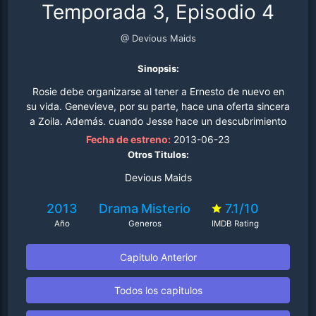
Temporada 3, Episodio 4
@ Devious Maids
Sinopsis:
Rosie debe organizarse al tener a Ernesto de nuevo en
su vida. Genevieve, por su parte, hace una oferta sincera
a Zoila. Además, cuando Jesse hace un descubrimiento
inesperado, busca la ayuda de Marisol..
Fecha de estreno:
2013-06-23
Otros Titulos:
Devious Maids
2013
Drama
Misterio
7.1/10
Año
Generos
IMDB Rating
Capitulo Anterior
Todos los capitulos