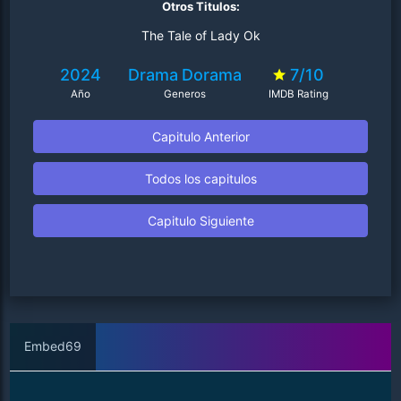
Otros Titulos:
The Tale of Lady Ok
2024
Drama
Dorama
7/10
Año
Generos
IMDB Rating
Capitulo Anterior
Todos los capitulos
Capitulo Siguiente
Embed69