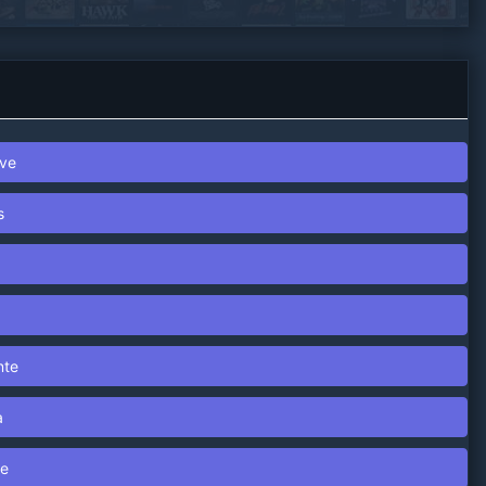
 ve
s
nte
a
te