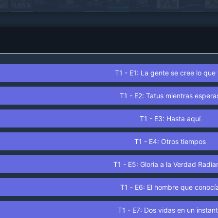
T1 - E1: La gente se cree lo que
T1 - E2: Tatus mientras espera
T1 - E3: Hasta aquí
T1 - E4: Otros tiempos
T1 - E5: Gloria a la Verdad Radia
T1 - E6: El hombre que conocí
T1 - E7: Dos vidas en un instan