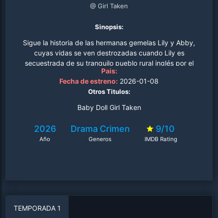
@ Girl Taken
Sinopsis:
Sigue la historia de las hermanas gemelas Lily y Abby,
cuyas vidas se ven destrozadas cuando Lily es
secuestrada de su tranquilo pueblo rural inglés por el
Pais:
querido profesor local Rick Hansen. Tras años de abuso
Fecha de estreno:
2026-01-08
en cautiverio, Lily escapa, solo para descubrir que la
Otros Titulos:
libertad conlleva sus propios desafíos..
Baby Doll Girl Taken
2026
Drama
Crimen
9/10
Año
Generos
IMDB Rating
TEMPORADA 1