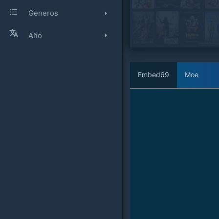
Generos
Año
Embed69
Moe