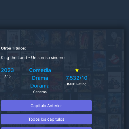
Otros Titulos:
King the Land - Un sorriso sincero
2023
Comedia
Año
Drama
7.532/10
IMDB Rating
Dorama
Generos
Capitulo Anterior
Todos los capitulos