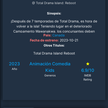
@ Total Drama Island: Reboot
Sinopsis:
¡Después de 7 temporadas de Total Drama, es hora de
volver a la isla! Teniendo lugar en el deteriorado
Campamento Wawanakwa, los concursantes deben
Pais:
Canada
darlo todo mientras compiten en horneado extremo,
Fecha de estreno:
2023-10-21
TikToking, carreras de resistencia y "desafíos inspirados
Otros Titulos:
en películas de terror y desastres" para tener la
oportunidad de ganar el premio de un millón de dólares..
Total Drama Island Reboot
2023
Animación
Comedia
Año
Kids
6.9/10
Generos
IMDB
Rating