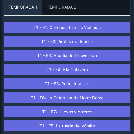
TEMPORADA 1
TEMPORADA 2
T1 - E1: Conociendo a las Victimas
T1 - E2: Piratas de Repollo
T1 - E3: Abadía de Drowntown
T1 - E4: Isla Calavera
T1 - E5: Pedo Jurásico
T1 - E6: La Catapulta de Notre Dame
T1 - E7: Huevos y dolores
T1 - E8: La rueda del vómito