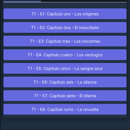
T1 - E1: Capítulo uno - Los orígenes
T1 - E2: Capítulo dos - El resucitado
T1 - E3: Capítulo tres - Los inocentes
T1 - E4: Capítulo cuatro - Los verdugos
T1 - E5: Capítulo cinco - La sangre azul
T1 - E6: Capítulo seis - La alianza
T1 - E7: Capítulo siete - El dilema
T1 - E8: Capítulo ocho - La revuelta