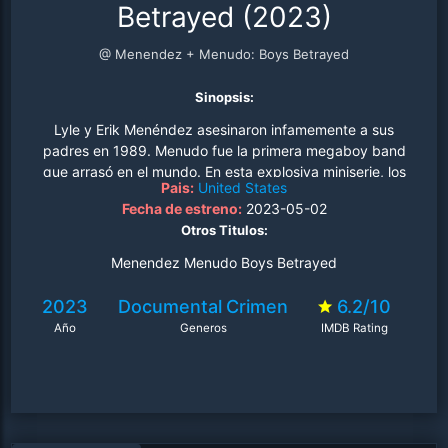
Betrayed (2023)
@ Menendez + Menudo: Boys Betrayed
Sinopsis:
Lyle y Erik Menéndez asesinaron infamemente a sus
padres en 1989. Menudo fue la primera megaboy band
que arrasó en el mundo. En esta explosiva miniserie, los
Pais:
United States
espectadores descubrirán la conexión que une ambas
Fecha de estreno:
2023-05-02
historias y podría corroborar las acusaciones de los
Otros Titulos:
hermanos contra su padre, José Menéndez, que datan
de hace décadas. Un exmiembro de Menudo podría ser
Menendez Menudo Boys Betrayed
clave para cambiar la percepción pública sobre el caso
de los hermanos, a la vez que lucha por su propia
2023
Documental
Crimen
6.2/10
justicia..
Año
Generos
IMDB Rating