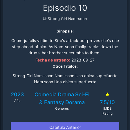
Episodio 10
@ Strong Girl Nam-soon
Sinopsis:
Geum-ju falls victim to Si-o's attack but proves she's one
step ahead of him. As Nam-soon finally tracks down the
drugs, her brother succumbs to them..
Fecha de estreno:
2023-09-27
Otros Titulos:
Strong Girl Nam-soon Nam-soon Una chica superfuerte
Nam soon Una chica superfuerte
2023
Comedia
Drama
Sci-Fi
Año
& Fantasy
Dorama
7.5/10
Generos
IMDB
Rating
Capitulo Anterior