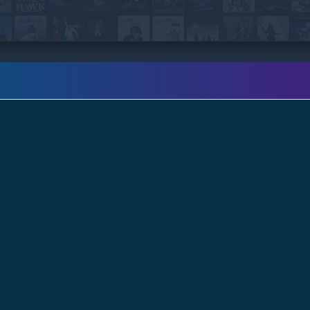
detectives Ellie y Gedeon son puestos a prueba
hasta límites inimaginables. ¿Conseguirán
atrapar al asesino?.