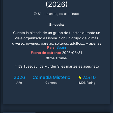
(2026)
@ Si es martes, es asesinato
Sinopsis:
Cuenta la historia de un grupo de turistas durante un
viaje organizado a Lisboa. Son un grupo de lo más
diverso: jóvenes, parejas, solteros, adultos… y apenas
Pais:
Spain
tienen cosas en común. Cuando uno de los turistas
Fecha de estreno:
2026-03-31
aparece muerto la mañana posterior a su llegada, cuatro
Otros Titulos:
de ellos, fans de las novelas policiacas y de misterio,
comienzan a investigar si alguno de ellos puede ser el
If It's Tuesday It's Murder Si es martes es asesinato
asesino. Cada día de sus vacaciones, y de su
investigación, se recoge en un episodio en el que
2026
Comedia
Misterio
7.5/10
deberán hacer frente a la policía local, a los
Año
Generos
IMDB Rating
sospechosos, al asesino… y todo ello mientras recorren
algunos de los lugares más bonitos de Lisboa..