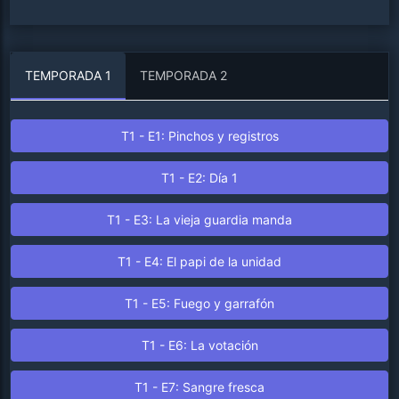
TEMPORADA 1
TEMPORADA 2
T1 - E1: Pinchos y registros
T1 - E2: Día 1
T1 - E3: La vieja guardia manda
T1 - E4: El papi de la unidad
T1 - E5: Fuego y garrafón
T1 - E6: La votación
T1 - E7: Sangre fresca