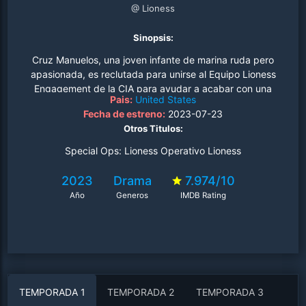
@ Lioness
Sinopsis:
Cruz Manuelos, una joven infante de marina ruda pero
apasionada, es reclutada para unirse al Equipo Lioness
Engagement de la CIA para ayudar a acabar con una
Pais:
United States
organización terrorista desde adentro. Joe, el jefe de
Fecha de estreno:
2023-07-23
estación del programa Lioness, tiene la tarea de
Otros Titulos:
capacitar, administrar y liderar a sus agentes
encubiertos..
Special Ops: Lioness Operativo Lioness
2023
Drama
7.974/10
Año
Generos
IMDB Rating
TEMPORADA 1
TEMPORADA 2
TEMPORADA 3