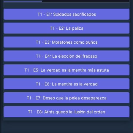
T1 - E1: Soldados sacrificados
T1 - E2: La paliza
T1 - E3: Moratones como puños
T1 - E4: La elección del fracaso
T1 - E5: La verdad es la mentira más astuta
T1 - E6: La mentira es la verdad
T1 - E7: Deseo que la pelea desaparezca
T1 - E8: Atrás quedó la ilusión del orden