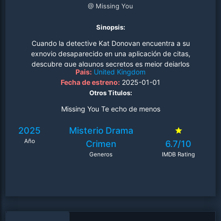
@ Missing You
Sinopsis:
Cuando la detective Kat Donovan encuentra a su
exnovio desaparecido en una aplicación de citas,
descubre que algunos secretos es mejor dejarlos
Pais:
United Kingdom
enterrados..
Fecha de estreno:
2025-01-01
Otros Titulos:
Missing You Te echo de menos
2025
Misterio
Drama
Año
Crimen
6.7/10
Generos
IMDB Rating