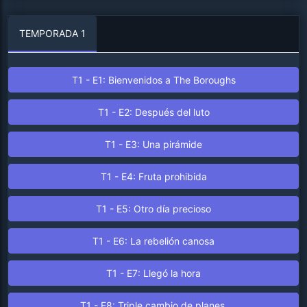
TEMPORADA 1
T1 - E1: Bienvenidos a The Boroughs
T1 - E2: Después del luto
T1 - E3: Una pirámide
T1 - E4: Fruta prohibida
T1 - E5: Otro día precioso
T1 - E6: La rebelión canosa
T1 - E7: Llegó la hora
T1 - E8: Triple cambio de planes.