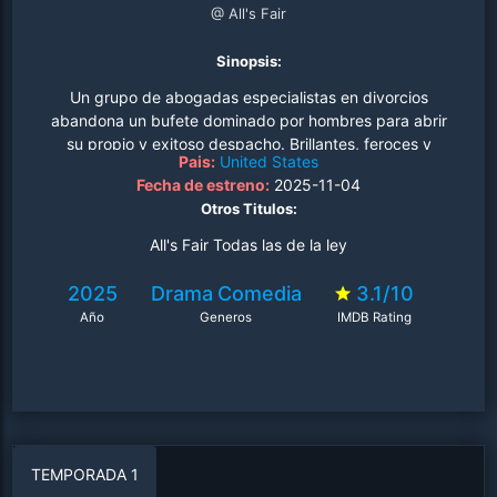
@ All's Fair
Sinopsis:
Un grupo de abogadas especialistas en divorcios
abandona un bufete dominado por hombres para abrir
su propio y exitoso despacho. Brillantes, feroces y
Pais:
United States
emocionalmente complejas, lidian con rupturas de alto
Fecha de estreno:
2025-11-04
riesgo, escándalos y lealtades cambiantes, tanto en los
Otros Titulos:
tribunales como en su círculo íntimo. En un mundo donde
el dinero manda y el amor es un campo de batalla, estas
All's Fair Todas las de la ley
mujeres no solo juegan, sino que cambian las reglas..
2025
Drama
Comedia
3.1/10
Año
Generos
IMDB Rating
TEMPORADA 1