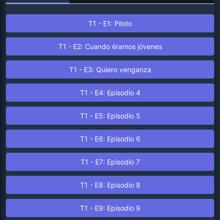
T1 - E1: Piloto
T1 - E2: Cuando éramos jóvenes
T1 - E3: Quiero venganza
T1 - E4: Episodio 4
T1 - E5: Episodio 5
T1 - E6: Episodio 6
T1 - E7: Episodio 7
T1 - E8: Episodio 8
T1 - E9: Episodio 9