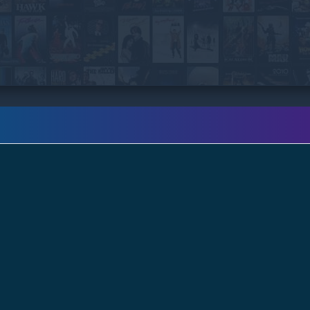
quedan atrapadas en un bucle y repiten el
mismo día una y otra vez.