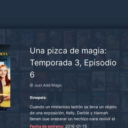
Una pizca de magia:
Temporada 3, Episodio
6
@ Just Add Magic
Sinopsis:
Cuando un misterioso ladrón se lleva un objeto
de una exposición, Kelly, Darbie y Hannah
tienen que preparar un hechizo para revivir el
día y detener al culpable. El problema es que se
Fecha de estreno:
2016-01-15