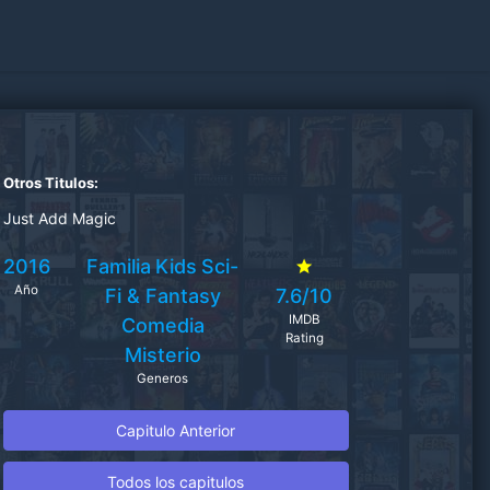
Otros Titulos:
Just Add Magic
2016
Familia
Kids
Sci-
Año
Fi & Fantasy
7.6/10
IMDB
Comedia
Rating
Misterio
Generos
Capitulo Anterior
Todos los capitulos