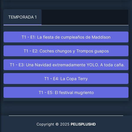
TEMPORADA 1
T1 - E1: La fiesta de cumpleaños de Maddison
T1 - E2: Coches chungos y Trompos guapos
T1 - E3: Una Navidad extremadamente YOLO. A toda caña.
T1 - E4: La Copa Terry
T1 - E5: El festival mugriento
Copyright © 2025
PELISPLUSHD