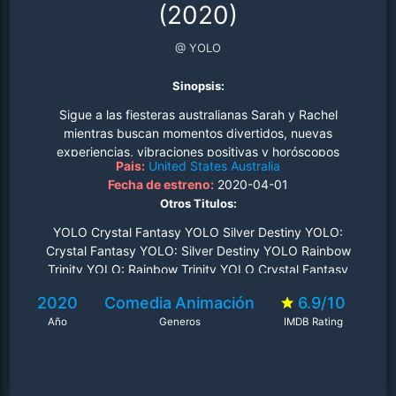
(2020)
@ YOLO
Sinopsis:
Sigue a las fiesteras australianas Sarah y Rachel
mientras buscan momentos divertidos, nuevas
experiencias, vibraciones positivas y horóscopos
Pais:
United States
Australia
esperanzadores en la extraña ciudad de Wollongong. La
Fecha de estreno:
2020-04-01
búsqueda de Sarah es encontrar el amor, mientras que
Otros Titulos:
Rachel está hambrienta de caos, lo que a menudo los
pone en conflicto cuando se encuentran con australianos
YOLO Crystal Fantasy YOLO Silver Destiny YOLO:
surrealistas, extrañas criaturas de la selva y nómadas
Crystal Fantasy YOLO: Silver Destiny YOLO Rainbow
excéntricos..
Trinity YOLO: Rainbow Trinity YOLO Crystal Fantasy
2020
Comedia
Animación
6.9/10
Año
Generos
IMDB Rating