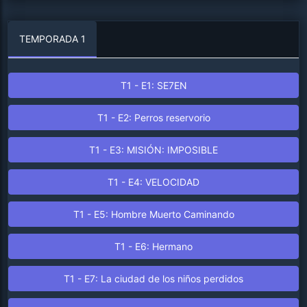
TEMPORADA 1
T1 - E1: SE7EN
T1 - E2: Perros reservorio
T1 - E3: MISIÓN: IMPOSIBLE
T1 - E4: VELOCIDAD
T1 - E5: Hombre Muerto Caminando
T1 - E6: Hermano
T1 - E7: La ciudad de los niños perdidos