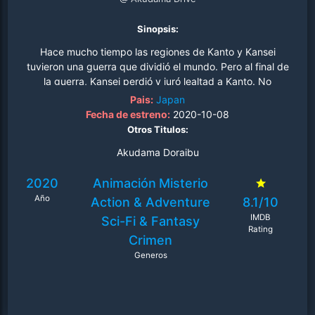
Sinopsis:
Hace mucho tiempo las regiones de Kanto y Kansei
tuvieron una guerra que dividió el mundo. Pero al final de
la guerra, Kansei perdió y juró lealtad a Kanto. No
obstante, el gobierno y la fuerza policial de Kansei no
Pais:
Japan
aceptaron la derrota, por lo que el crimen dominó la
Fecha de estreno:
2020-10-08
región. A estos criminales se les conoce como
Otros Titulos:
“Akudama”….
Akudama Doraibu
2020
Animación
Misterio
Año
Action & Adventure
8.1/10
IMDB
Sci-Fi & Fantasy
Rating
Crimen
Generos