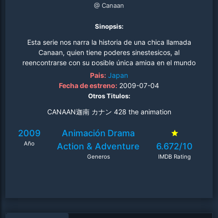
@ Canaan
Sinopsis:
Esta serie nos narra la historia de una chica llamada
Canaan, quien tiene poderes sinestesicos, al
reencontrarse con su posible única amiga en el mundo
llamada Maria quién ahora es una fotógrafa que quiere
Pais:
Japan
captar la belleza mientras se ven envuelto en un fuego
Fecha de estreno:
2009-07-04
cruzado contra el enemigo que es poseedor de un virus
Otros Titulos:
terrible..
CANAAN迦南 カナン 428 the animation
2009
Animación
Drama
Año
Action & Adventure
6.672/10
Generos
IMDB Rating