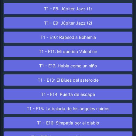
T1 - E8: Júpiter Jazz (1)
T1 - E9: Júpiter Jazz (2)
T1 - E10: Rapsodia Bohemia
T1 - E11: Mi querida Valentine
T1 - E12: Habla como un niño
T1 - E13: El Blues del asteroide
T1 - E14: Puerta de escape
T1 - E15: La balada de los ángeles caídos
T1 - E16: Simpatía por el diablo