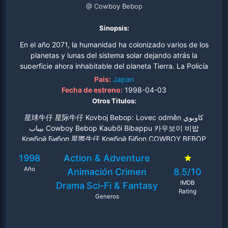
@ Cowboy Bebop
Sinopsis:
En el año 2071, la humanidad ha colonizado varios de los
planetas y lunas del sistema solar dejando atrás la
superficie ahora inhabitable del planeta Tierra. La Policía
del Sistema Inter Solar intenta mantener la paz en la
Pais:
Japan
galaxia, ayudado en parte por los cazadores de
Fecha de estreno:
1998-04-03
recompensas prohibidos, conocidos como "Cowboys". El
Otros Titulos:
equipo ragtag a bordo de la nave espacial Bebop son
星球牛仔 星际牛仔 Kovboj Bebop: Lovec odměn كاوبوي
dos de esos individuos. Más suave y despreocupado
بيباب Cowboy Bebop Kaubōi Bibappu 카우보이 비밥
Spike Spiegel es equilibrado por su bullicioso y
Ковбой Бибоп 星際牛仔 Ковбой Бібоп COWBOY BEBOP
pragmático compañero Jet Black mientras la pareja se
gana la vida persiguiendo recompensas y recogiendo
1998
Action & Adventure
recompensas..
Año
Animación
Crimen
8.5/10
IMDB
Drama
Sci-Fi & Fantasy
Rating
Generos