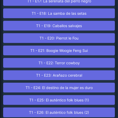
T1 - E17: La serenata del perro negro
T1 - E18: La samba de las setas
T1 - E19: Caballos salvajes
T1 - E20: Pierrot le Fou
T1 - E21: Boogie Woogie Feng Sui
T1 - E22: Terror cowboy
T1 - E23: Arañazo cerebral
T1 - E24: El destino de la mujer es duro
T1 - E25: El auténtico folk blues (1)
T1 - E26: El auténtico folk blues (2)