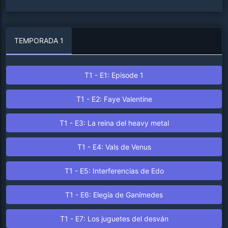
TEMPORADA 1
T1 - E1: Episode 1
T1 - E2: Faye Valentine
T1 - E3: La reina del heavy metal
T1 - E4: Vals de Venus
T1 - E5: Interferencias de Edo
T1 - E6: Elegía de Ganímedes
T1 - E7: Los juguetes del desván