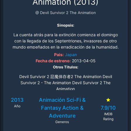
Animation (2013)
@ Devil Survivor 2 The Animation
Sinopsis:
La cuenta atrás para la extinción comienza el domingo
con la llegada de los Septentriones, invasores de otro
mundo empeñados en la erradicación de la humanidad.
Atrapados en el fuego cruzado, Hibiki Kuze y sus amigos
Pais:
Japan
se unen a la guerra por la supervivencia de la humanidad
Fecha de estreno:
2013-04-05
firmando contratos con demonios para convertirse en
Otros Titulos:
"Invocadores del Diablo". Pronto, sus habilidades atraen
Devil Survivor 2 惡魔倖存者2 The Animation Devil
la atención de JP's, una agencia clandestina dirigida por
Survivor 2 - The Animation Devil Survivor 2 The
Yamato Houtsuin. Una vez reclutados por JP's, Hibiki y
Animation
sus amigos luchan y se relacionan con otros ciudadanos
corrientes que son Invocadores del Diablo..
2013
Animación
Sci-Fi &
Año
Fantasy
Action &
7.9/10
IMDB
Adventure
Rating
Generos