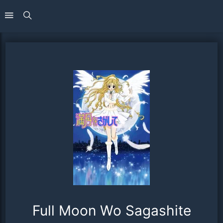
Full Moon Wo Sagashite