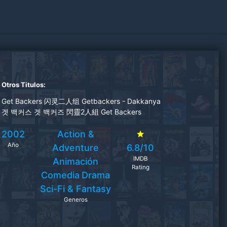
Otros Titulos:
Get Backers 闪灵二人组 Getbackers - Dakkanya
겟 백커스 겟 백커즈 閃靈2人組 Get Backers
2002
Action &
Año
Adventure
6.8/10
IMDB
Animación
Rating
Comedia
Drama
Sci-Fi & Fantasy
Generos