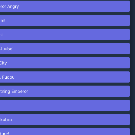
eror Angry
am!
hi
 Juubei
City
. Fudou
htning Emperor
Makubex
ture!