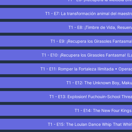
T1 - E7: La transformación animal del maestro
T1 - E8: ¡Timbre de Vida, Resuen
T1 - E9: ¡Recupera los Girasoles Fantasma!
T1 - E10: ¡Recupera los Girasoles Fantasma! (
T1 - E11: Romper la Fortaleza Ilimitada • Opera
T1 - E12: The Unknown Boy, Mak
T1 - E13: Explosion! Fuchouin-School Thr
T1 - E14: The New Four Kings
T1 - E15: The Loulan Dance Whip That Whirl