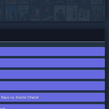
 Rayo vs. Doctor Chacal
ina!