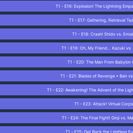
T1 - E16: Explosion! The Lightning Emp
T1 - E17: Gathering, Retrieval Te
T1 - E18: Crash! Shido vs. Emis
T1 - E19: Oh, My Friend... Kazuki vs.
T1 - E20: The Man From Babylon 
T1 - E21: Blades of Revenge • Ban vs
T1 - E22: Awakening! The Advent of the Lig
T1 - E23: Attack! Virtual Corps
T1 - E24: The Final Fight! Ginji vs. 
T1 - E25: Get Back the Limitless Fu