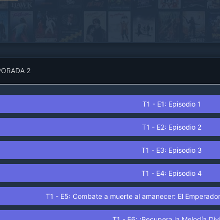
humanas. Gracias a sus habilidades, casi
siempre cumplen con su misión, sin embargo, la
mala suerte con el dinero que los persigue hará
que, generalmente, no reciban compensación
económica por su trabajo, por lo que casi
siempre se les encontrará pidiendo comida
gratis en el restaurante Honky Tonk de su
ORADA 2
"amigo" Paul Wan. Allí es a donde se dirigen los
clientes de los Get Backers para contratarlos..
T1 - E1: Episodio 1
T1 - E2: Episodio 2
T1 - E3: Episodio 3
T1 - E4: Episodio 4
T1 - E5: Combate a muerte al amanecer: El Emperador
T1 - E6: ¡Recupera la Melodía Div