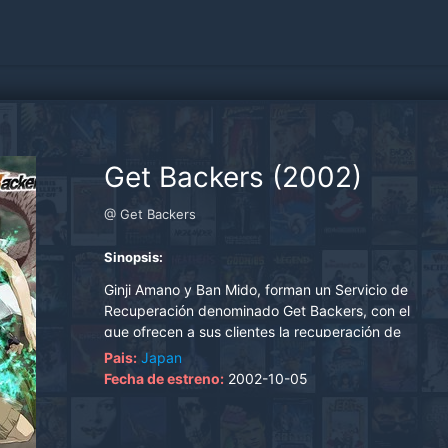
Get Backers (2002)
@ Get Backers
Sinopsis:
Ginji Amano y Ban Mido, forman un Servicio de
Recuperación denominado Get Backers, con el
que ofrecen a sus clientes la recuperación de
cualquier objeto que éstos hayan perdido a
Pais:
Japan
cambio de elevados honorarios. Aun cuando
Fecha de estreno:
2002-10-05
parecen ser muchachos comunes y corrientes,
ambos tienen un pasado violento que desean
olvidar, y poseen habilidades físicas super-