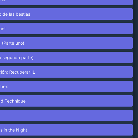
 de las bestias
an!
 (Parte uno)
La segunda parte)
ción: Recuperar IL
ubex
ead Technique
s in the Night