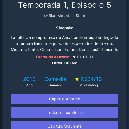
Temporada 1, Episodio 5
@ Blue Mountain State
Sinopsis:
La falta de compromiso de Alex con el equipo le degrada
a tercera línea, al equipo de los perdidos de la vida.
Mientras tanto, Craig sospecha que Denise está teniendo
un affair y Sammy guía una pelea de cheerleaders
Fecha de estreno:
2010-01-11
furiosas en busca de venganza de todos los chicos del
Otros Titulos:
college que les han perjudicado..
2010
Comedia
7.584/10
Año
Generos
IMDB Rating
Capitulo Anterior
Todos los capitulos
Capitulo Siguiente