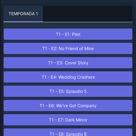
TEMPORADA 1
T1 - E1: Pilot
T1 - E2: No Friend of Mine
T1 - E3: Cover Story
T1 - E4: Wedding Crashers
T1 - E5: Episodio 5
T1 - E6: We've Got Company
T1 - E7: Dark Mirror
T1 - E8: Episodio 8