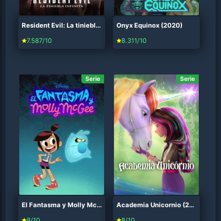
Resident Evil: La tiniebla infinita (2021)
Onyx Equinox (2020)
7.587/10
8.311/10
Serie
Serie
El Fantasma y Molly McGee (2021)
Academia Unicornio (2023)
8/10
8/10